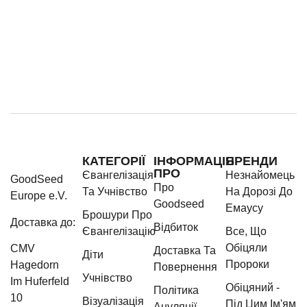
КАТЕГОРІЇ
ІНФОРМАЦІЯ
БРЕНДИ
ПРО
Євангелізація
Незнайомець
GoodSeed
Про
Та Учнівство
На Дорозі До
Europe e.V.
Goodseed
Емаусу
Брошури Про
Доставка до:
Відбиток
Євангелізацію
Все, Що
Обіцяли
CMV
Доставка Та
Діти
Пророки
Hagedorn
Повернення
Учнівство
Im Huferfeld
Обіцяний -
Політика
10
Візуалізація
Під Цим Ім'ям
Ануляції