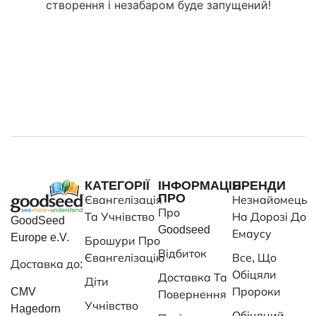
створення і незабаром буде запущений!
КАТЕГОРІЇ
ІНФОРМАЦІЯ
БРЕНДИ
ПРО
Євангелізація
Незнайомець
Про
Та Учнівство
На Дорозі До
GoodSeed
Goodseed
Емаусу
Europe e.V.
Брошури Про
Відбиток
Євангелізацію
Все, Що
Доставка до:
Обіцяли
Доставка Та
Діти
CMV
Пророки
Повернення
Учнівство
Hagedorn
Обіцяний -