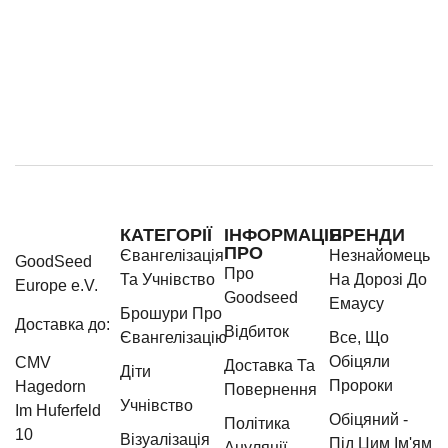
КАТЕГОРІЇ
ІНФОРМАЦІЯ
БРЕНДИ
ПРО
Євангелізація
Незнайомець
GoodSeed
Про
Та Учнівство
На Дорозі До
Europe e.V.
Goodseed
Емаусу
Брошури Про
Доставка до:
Відбиток
Євангелізацію
Все, Що
Обіцяли
CMV
Доставка Та
Діти
Пророки
Hagedorn
Повернення
Учнівство
Im Huferfeld
Обіцяний -
Політика
10
Візуалізація
Під Цим Ім'ям
Ануляції