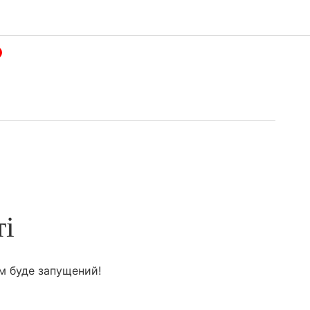
ті
м буде запущений!