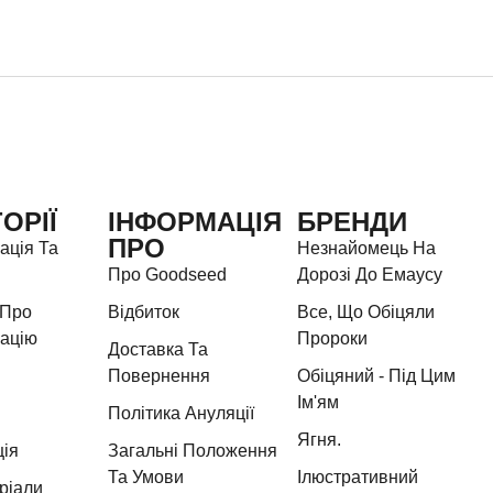
ОРІЇ
ІНФОРМАЦІЯ
БРЕНДИ
ПРО
ація Та
Незнайомець На
Про Goodseed
Дорозі До Емаусу
 Про
Відбиток
Все, Що Обіцяли
зацію
Пророки
Доставка Та
Повернення
Обіцяний - Під Цим
Ім'ям
Політика Ануляції
Ягня.
ція
Загальні Положення
Та Умови
Ілюстративний
ріали