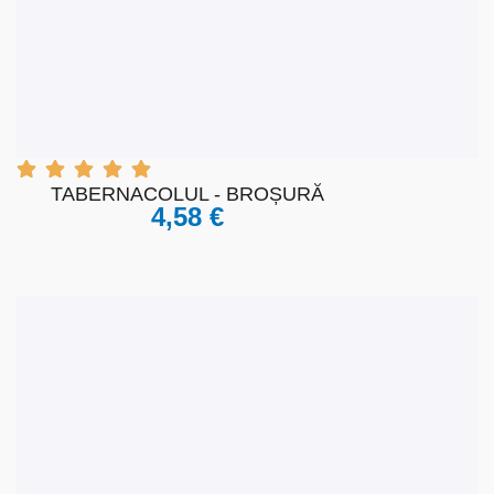
VIZUALIZARE RAPIDĂ
ADĂUGAȚI LA COȘUL DE
CUMPĂRĂTURI
TABERNACOLUL - BROȘURĂ
4,58
€