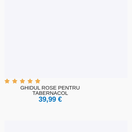
VIZUALIZARE RAPIDĂ
ADĂUGAȚI LA COȘUL DE
CUMPĂRĂTURI
GHIDUL ROSE PENTRU
TABERNACOL
39,99
€