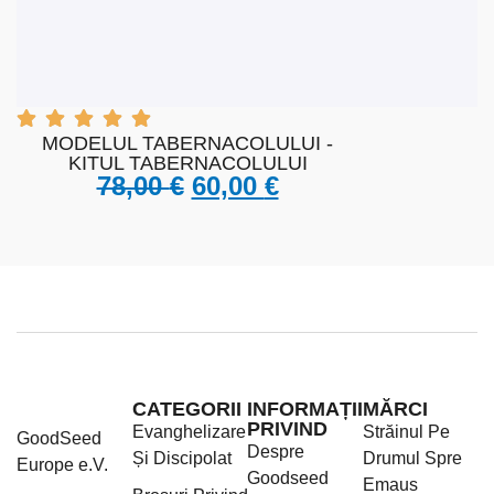
VIZUALIZARE RAPIDĂ
ADĂUGAȚI LA COȘUL DE
CUMPĂRĂTURI
MODELUL TABERNACOLULUI -
KITUL TABERNACOLULUI
78,00
€
60,00
€
CATEGORII
INFORMAȚII
MĂRCI
PRIVIND
Evanghelizare
Străinul Pe
GoodSeed
Despre
Și Discipolat
Drumul Spre
Europe e.V.
Goodseed
Emaus