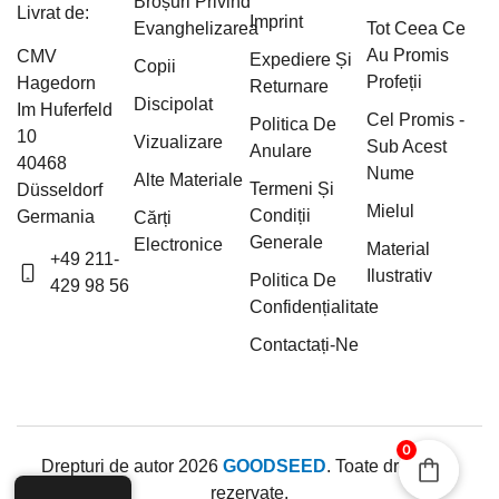
Broșuri Privind
Livrat de:
Imprint
Evanghelizarea
Tot Ceea Ce
Au Promis
CMV
Expediere Și
Copii
Profeții
Hagedorn
Returnare
Discipolat
Im Huferfeld
Cel Promis -
Politica De
10
Vizualizare
Sub Acest
Anulare
40468
Nume
Alte Materiale
Termeni Și
Düsseldorf
Mielul
Condiții
Germania
Cărți
Generale
Electronice
Material
+49 211-
Ilustrativ
Politica De
429 98 56
Confidențialitate
Contactați-Ne
0
Drepturi de autor 2026
GOODSEED
. Toate drepturile
rezervate.