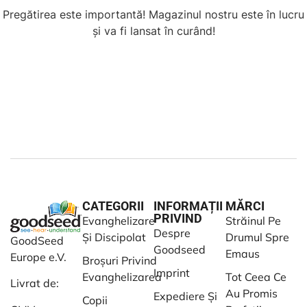
Pregătirea este importantă! Magazinul nostru este în lucru
și va fi lansat în curând!
CATEGORII
INFORMAȚII
MĂRCI
PRIVIND
Evanghelizare
Străinul Pe
Despre
Și Discipolat
Drumul Spre
GoodSeed
Goodseed
Emaus
Europe e.V.
Broșuri Privind
Imprint
Evanghelizarea
Tot Ceea Ce
Livrat de:
Au Promis
Expediere Și
Copii