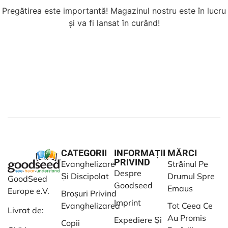
Pregătirea este importantă! Magazinul nostru este în lucru
și va fi lansat în curând!
CATEGORII
INFORMAȚII
MĂRCI
PRIVIND
Evanghelizare
Străinul Pe
Despre
Și Discipolat
Drumul Spre
GoodSeed
Goodseed
Emaus
Europe e.V.
Broșuri Privind
Imprint
Evanghelizarea
Tot Ceea Ce
Livrat de:
Au Promis
Expediere Și
Copii