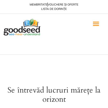
MEMBRITATE
VOUCHERE ȘI OFERTE
LISTA DE DORINȚE
EVANGHELIZARE ȘI UCE
BROȘURI DE EVA
ALTE MATERIA
CĂRȚI ELECT
Se întrevăd lucruri mărețe la
orizont