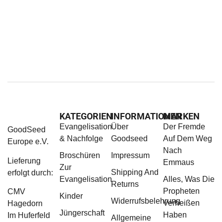
KATEGORIEN
INFORMATIONEN
MARKEN
Evangelisation
Über
Der Fremde
GoodSeed
& Nachfolge
Goodseed
Auf Dem Weg
Europe e.V.
Nach
Broschüren
Impressum
Lieferung
Emmaus
Zur
Shipping And
erfolgt durch:
Evangelisation
Alles, Was Die
Returns
Propheten
CMV
Kinder
Widerrufsbelehrung
Verheißen
Hagedorn
Jüngerschaft
Haben
Im Huferfeld
Allgemeine