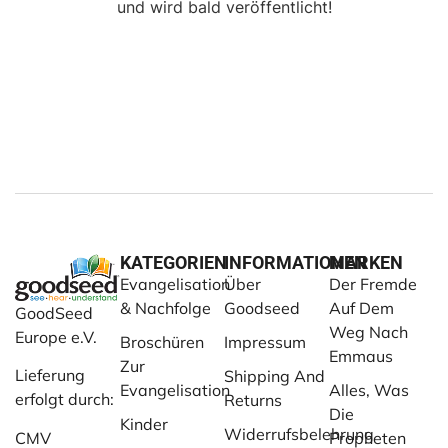
und wird bald veröffentlicht!
KATEGORIEN
INFORMATIONEN
MARKEN
Evangelisation
Über
Der Fremde
& Nachfolge
Goodseed
Auf Dem
GoodSeed
Weg Nach
Europe e.V.
Broschüren
Impressum
Emmaus
Zur
Lieferung
Shipping And
Evangelisation
Alles, Was
erfolgt durch:
Returns
Die
Kinder
Widerrufsbelehrung
CMV
Propheten