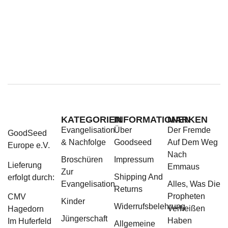
KATEGORIEN
INFORMATIONEN
MARKEN
Evangelisation
Über
Der Fremde
GoodSeed
& Nachfolge
Goodseed
Auf Dem Weg
Europe e.V.
Nach
Broschüren
Impressum
Lieferung
Emmaus
Zur
Shipping And
erfolgt durch:
Evangelisation
Alles, Was Die
Returns
Propheten
CMV
Kinder
Widerrufsbelehrung
Verheißen
Hagedorn
Jüngerschaft
Haben
Im Huferfeld
Allgemeine