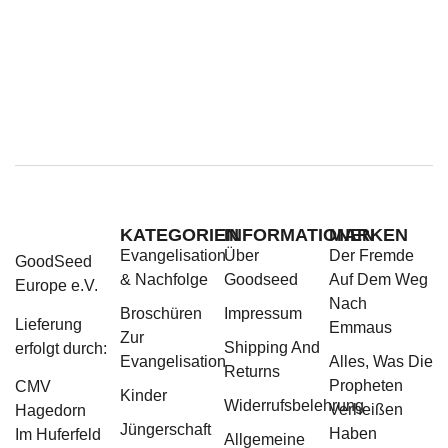
KATEGORIEN
INFORMATIONEN
MARKEN
Evangelisation
Über
Der Fremde
GoodSeed
& Nachfolge
Goodseed
Auf Dem Weg
Europe e.V.
Nach
Broschüren
Impressum
Lieferung
Emmaus
Zur
Shipping And
erfolgt durch:
Evangelisation
Alles, Was Die
Returns
Propheten
CMV
Kinder
Widerrufsbelehrung
Verheißen
Hagedorn
Jüngerschaft
Haben
Im Huferfeld
Allgemeine