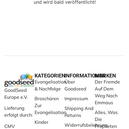
und wird bald veröffentlicht!
KATEGORIEN
INFORMATIONEN
MARKEN
Evangelisation
Über
Der Fremde
& Nachfolge
Goodseed
Auf Dem
GoodSeed
Weg Nach
Europe e.V.
Broschüren
Impressum
Emmaus
Zur
Lieferung
Shipping And
Evangelisation
Alles, Was
erfolgt durch:
Returns
Die
Kinder
Widerrufsbelehrung
CMV
Propheten