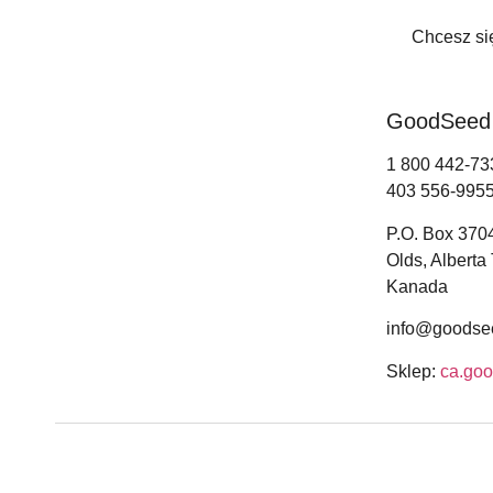
Chcesz się
GoodSeed I
1 800 442-73
403 556-995
P.O. Box 370
Olds, Albert
Kanada
info@goodse
Sklep:
ca.go