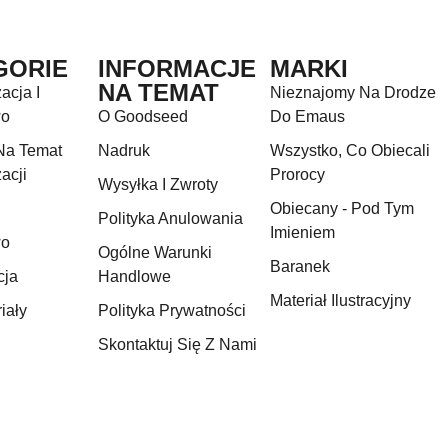
GORIE
INFORMACJE
MARKI
NA TEMAT
acja I
Nieznajomy Na Drodze
wo
O Goodseed
Do Emaus
Na Temat
Nadruk
Wszystko, Co Obiecali
acji
Prorocy
Wysyłka I Zwroty
Obiecany - Pod Tym
Polityka Anulowania
Imieniem
wo
Ogólne Warunki
Baranek
cja
Handlowe
Materiał Ilustracyjny
iały
Polityka Prywatności
Skontaktuj Się Z Nami