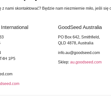
 z nami skontaktować? Będzie nam niezmiernie miło, jeśli się
nternational
GoodSeed Australia
33
PO Box 642, Smithfield,
5
QLD 4878, Australia
4
info.au@goodseed.com
a T4H 1P5
Sklep:
au.goodseed.com
ed.com
odseed.com