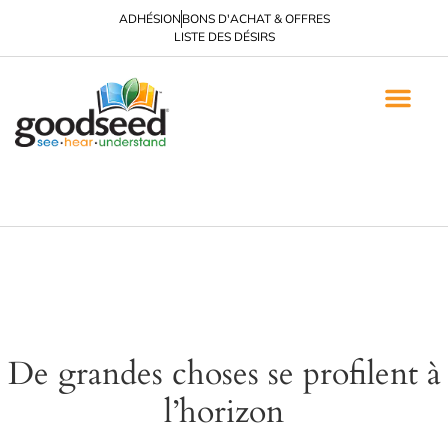
ADHÉSION
BONS D'ACHAT & OFFRES
LISTE DES DÉSIRS
Nouvelles publication
ÉVANGÉLISATION & SUIVI
BROCHURES D'ÉVAN
AUTRES MATÉRIAUX
TOUTES LES LANGUES
De grandes choses se profilent à
l’horizon