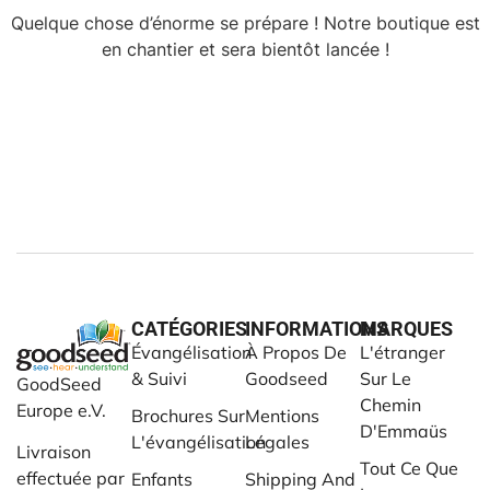
Quelque chose d’énorme se prépare ! Notre boutique est
en chantier et sera bientôt lancée !
CATÉGORIES
INFORMATIONS
MARQUES
Évangélisation
À Propos De
L'étranger
& Suivi
Goodseed
Sur Le
GoodSeed
Chemin
Europe e.V.
Brochures Sur
Mentions
D'Emmaüs
L'évangélisation
Légales
Livraison
Tout Ce Que
effectuée par
Enfants
Shipping And